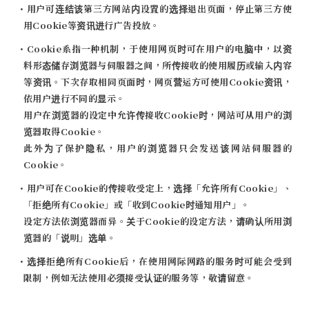
・用户可连结该第三方网站内设置的选择退出页面，停止第三方使
用Cookie等资讯进行广告投放。
・Cookie系指一种机制，于使用网页时可在用户的电脑中，以资
料形态储存浏览器与伺服器之间，所传接收的使用履历或输入内容
等资讯。下次存取相同页面时，网页营运方可使用Cookie资讯，
依用户进行不同的显示。
用户在浏览器的设定中允许传接收Cookie时，网站可从用户的浏
览器取得Cookie。
此外为了保护隐私，用户的浏览器只会发送该网站伺服器的
Cookie。
・用户可在Cookie的传接收受定上，选择「允许所有Cookie」、
「拒绝所有Cookie」或「收到Cookie时通知用户」。
设定方法依浏览器而异。关于Cookie的设定方法，请确认所用浏
览器的「说明」选单。
・选择拒绝所有Cookie后，在使用网际网路的服务时可能会受到
限制，例如无法使用必须接受认证的服务等，敬请留意。