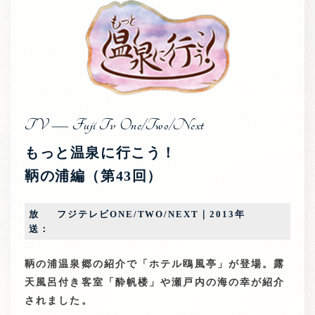
TV — Fuji Tv One/Two/Next
もっと温泉に行こう！
鞆の浦編（第43回）
放
フジテレビONE/TWO/NEXT｜2013年
送：
鞆の浦温泉郷の紹介で「ホテル鴎風亭」が登場。露
天風呂付き客室「酔帆楼」や瀬戸内の海の幸が紹介
されました。