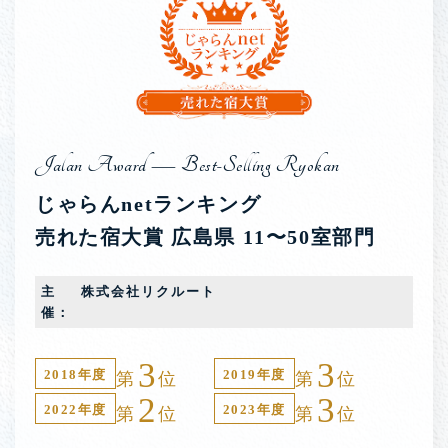
Jalan Award — Best-Selling Ryokan
じゃらんnetランキング
売れた宿大賞
広島県 11〜50室部門
主
株式会社リクルート
催：
3
3
2018年度
2019年度
第
位
第
位
2
3
2022年度
2023年度
第
位
第
位