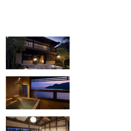
ホテル鷗風亭グループ
汀邸 遠音近音
広島県福山市鞆町鞆629
Tel. 0570-025-577
受付時間 9:00～18:00
景勝館 漣亭
広島県福山市鞆町鞆421番地
Tel. 0570-025-544
受付時間 9:00～18:00
潮待ちホテル
広島県福山市鞆町鞆808-1