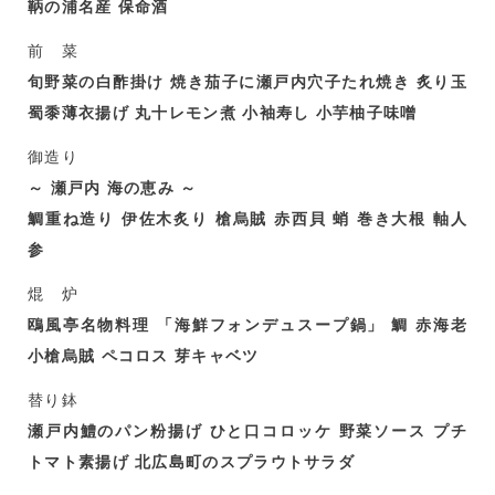
鞆の浦名産 保命酒
前 菜
旬野菜の白酢掛け 焼き茄子に瀬戸内穴子たれ焼き 炙り玉
蜀黍薄衣揚げ 丸十レモン煮 小袖寿し 小芋柚子味噌
御造り
～ 瀬戸内 海の恵み ～
鯛重ね造り 伊佐木炙り 槍烏賊 赤西貝 蛸 巻き大根 軸人
参
焜 炉
鴎風亭名物料理 「海鮮フォンデュスープ鍋」 鯛 赤海老
小槍烏賊 ペコロス 芽キャベツ
替り鉢
瀬戸内鱧のパン粉揚げ ひと口コロッケ 野菜ソース プチ
トマト素揚げ 北広島町のスプラウトサラダ