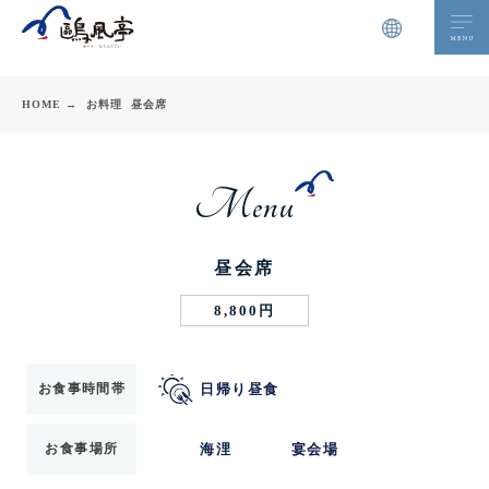
HOME →
お料理
昼会席
Menu
昼会席
8,800円
お食事時間帯
日帰り昼食
お食事場所
海浬
宴会場