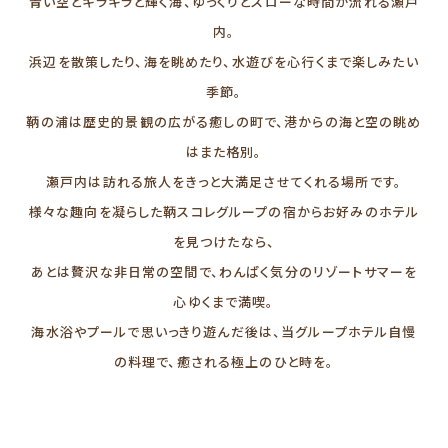
青い空とキラキラと輝く海、
ゆっくりとスローな時間が流れる瀬戸
内。
浜辺を散策したり、海を眺めたり、
水遊びを心行くまで楽しみたい
季節。
鞆の浦は歴史的景観の広がる癒しの町で、
港からの海と空の眺め
はまた格別。
瀬戸内は訪れる旅人を
きっと大満足させてくれる場所です。
様々な趣向を凝らした鞆スコレグループの
宿からお好みのホテル
を見つけたなら、
あとは贅沢な非日常の空間で、
わんぱく気分のリゾートサマーを
心ゆくまで満喫。
海水浴やプールで思いっきり遊んだ後は、
当グループホテル自慢
の料理で、
癒される極上のひと時を。