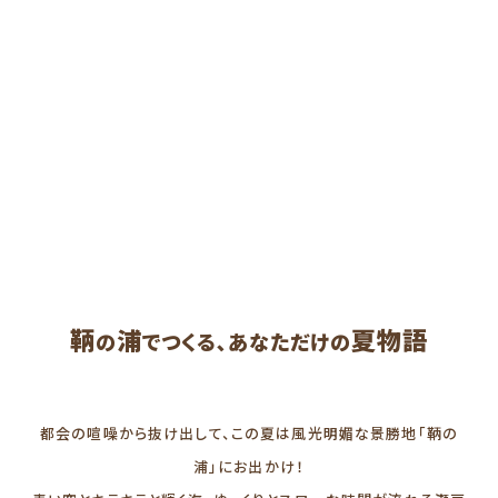
鞆
浦
夏物語
の
でつくる､あなただけの
都会の喧噪から抜け出して、
この夏は風光明媚な景勝地「鞆の
浦」にお出かけ！