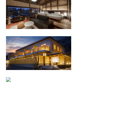
広島県福山市鞆町鞆808-1
Tel. 084-982-2480
受付時間 9:00～18:00
おのみち 帆聲
広島県尾道市久保2-15-15
Tel. 0570-015-544
受付時間 9:00～18:00
ホテルビーコンおのみ
ち
広島県尾道市東御所町1-1(尾
道駅2階)
Tel. 0570-040-033
受付時間 9:00～18:00
© Tomonoura Hotel Ofutei. All Rights Reserved.