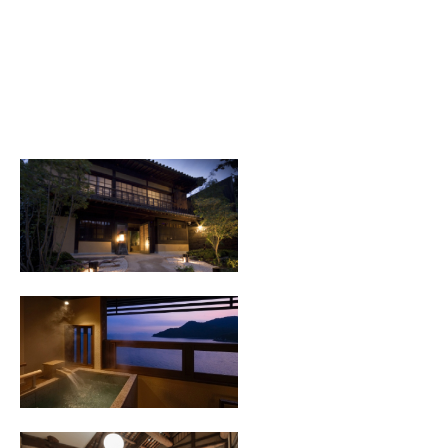
18:00）
ホテル鷗風亭グループ
汀邸 遠音近音
広島県福山市鞆町鞆629
Tel. 0570-025-577
受付時間 9:00～18:00
景勝館 漣亭
広島県福山市鞆町鞆421番地
Tel. 0570-025-544
受付時間 9:00～18:00
潮待ちホテル