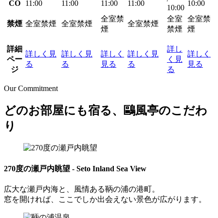
CO
11:00
11:00
11:00
11:00
10:00
10:00
全室禁
全室
全室禁
禁煙
全室禁煙
全室禁煙
全室禁煙
煙
禁煙
煙
詳細
詳し
詳しく見
詳しく見
詳しく
詳しく見
詳しく
ペー
く見
る
る
見る
る
見る
ジ
る
Our Commitment
どのお部屋にも宿る、鷗風亭のこだわ
り
270度の瀬戸内眺望
- Seto Inland Sea View
広大な瀬戸内海と、風情ある鞆の浦の港町。
窓を開ければ、ここでしか出会えない景色が広がります。