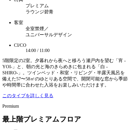
プレミアム
ラウンジ碧青
客室
全室禁煙／
ユニバーサルデザイン
CI/CO
14:00 / 11:00
5階限定の2室。夕暮れから夜へと移ろう瀬戸内を望む「宵 -
YOI-」と、朝の光と海のきらめきに包まれる「白 -
SHIRO-」。ツインベッド・和室・リビング・半露天風呂を
備えた57〜58㎡のゆとりある空間で、開閉可能な窓から季節
や時間帯に合わせた入浴をお楽しみいただけます。
このタイプを詳しく見る
Premium
最上階プレミアムフロア