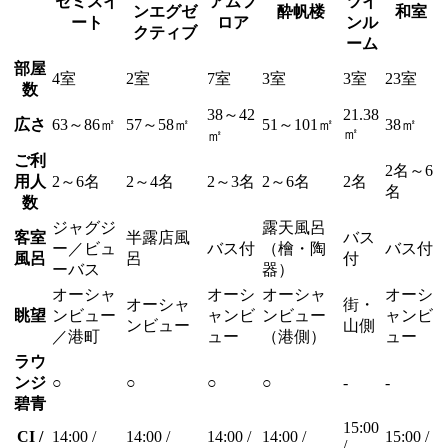
セミスイ
アムフ
ツイ
ンエグゼ
酔帆楼
和室
ート
ロア
ンル
クティブ
ーム
部屋
4室
2室
7室
3室
3室
23室
数
38～42
21.38
広さ
63～86㎡
57～58㎡
51～101㎡
38㎡
㎡
㎡
ご利
2名～6
用人
2～6名
2～4名
2～3名
2～6名
2名
名
数
ジャグジ
露天風呂
客室
半露店風
バス
ー／ビュ
バス付
（檜・陶
バス付
風呂
呂
付
ーバス
器）
オーシャ
オーシ
オーシャ
オーシ
オーシャ
街・
眺望
ンビュー
ャンビ
ンビュー
ャンビ
ンビュー
山側
／港町
ュー
（港側）
ュー
ラウ
ンジ
○
○
○
○
-
-
碧青
15:00
CI /
14:00 /
14:00 /
14:00 /
14:00 /
15:00 /
/