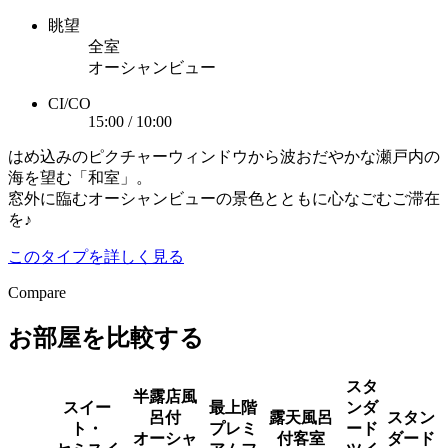
眺望
全室
オーシャンビュー
CI/CO
15:00 / 10:00
はめ込みのピクチャーウィンドウから波おだやかな瀬戸内の
海を望む「和室」。
窓外に臨むオーシャンビューの景色とともに心なごむご滞在
を♪
このタイプを詳しく見る
Compare
お部屋を比較する
スタ
半露店風
スイー
最上階
ンダ
呂付
露天風呂
スタン
ト・
プレミ
ード
オーシャ
付客室
ダード