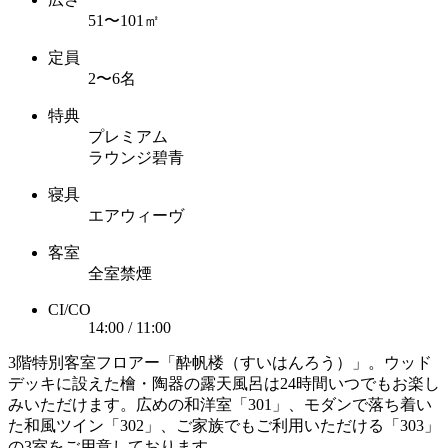
51〜101㎡
定員
2〜6名
特典
プレミアム
ラウンジ碧青
寝具
エアウィーヴ
客室
全室禁煙
CI/CO
14:00 / 11:00
3階特別客室フロアー「酔帆楼（すいはんろう）」。ウッド
デッキに設えた檜・陶器の露天風呂は24時間いつでもお楽し
みいただけます。広めの和洋室「301」、モダンで落ち着い
た和風ツイン「302」、ご家族でもご利用いただける「303」
の3室をご用意しております。