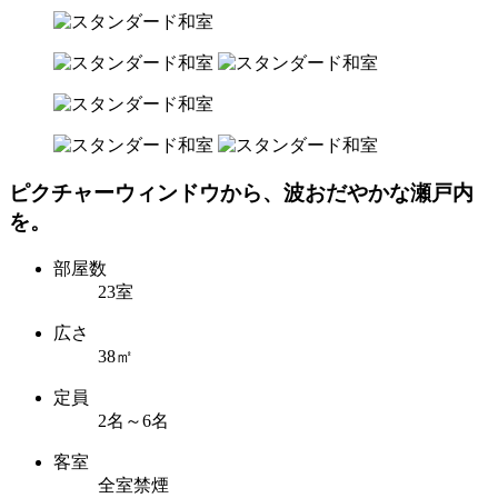
ピクチャーウィンドウから、波おだやかな瀬戸内
を。
部屋数
23室
広さ
38㎡
定員
2名～6名
客室
全室禁煙