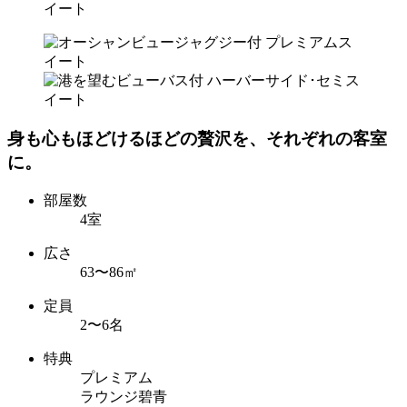
身も心もほどけるほどの贅沢を、それぞれの客室
に。
部屋数
4室
広さ
63〜86㎡
定員
2〜6名
特典
プレミアム
ラウンジ碧青