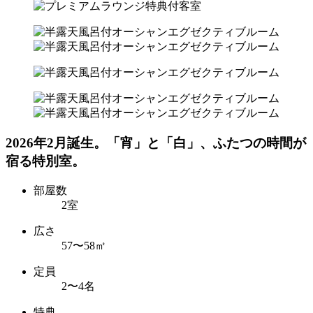
2026年2月誕生。「宵」と「白」、ふたつの時間が
宿る特別室。
部屋数
2室
広さ
57〜58㎡
定員
2〜4名
特典