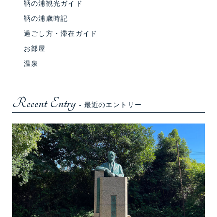
鞆の浦観光ガイド
鞆の浦歳時記
過ごし方・滞在ガイド
お部屋
温泉
Recent Entry
- 最近のエントリー