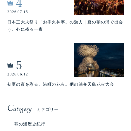
2026.07.15
日本三大火祭り「お手火神事」の魅力｜夏の鞆の浦で出会
う、心に残る一夜
2026.06.12
初夏の夜を彩る、港町の花火。鞆の浦弁天島花火大会
Category
- カテゴリー
鞆の浦歴史紀行